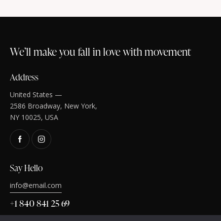
d
n
n
e
t
t
v
s
u
We’ll make you fall in love with movement
e
s
Address
É
v
United States —
è
2586 Broadway, New York,
n
NY 10025, USA
e
m
e
Say Hello
n
t
info@email.com
s
+1 840 841 25 69