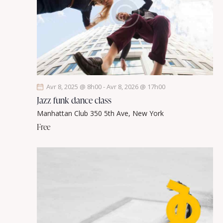
e
t
v
u
e
s
É
v
Avr 8, 2025 @ 8h00
-
Avr 8, 2026 @ 17h00
è
Jazz funk dance class
n
Manhattan Club
350 5th Ave, New York
e
Free
m
e
n
t
s