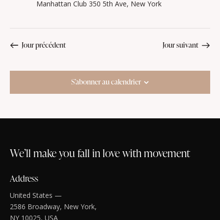
Manhattan Club
350 5th Ave, New York
Jour précédent
Jour suivant
S’abonner au calendrier
We’ll make you fall in love with movement
Address
United States —
2586 Broadway, New York,
NY 10025, USA