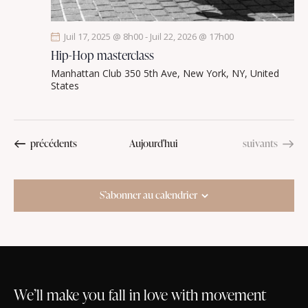
Juil 17, 2025 @ 8h00
-
Juil 22, 2026 @ 17h00
Hip-Hop masterclass
Manhattan Club
350 5th Ave, New York, NY, United
States
Évènements
Évènements
précédents
Aujourd'hui
suivants
S’abonner au calendrier
We’ll make you fall in love with movement