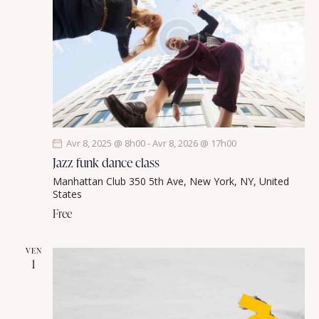
e
t
v
u
e
s
É
v
è
Avr 8, 2025 @ 8h00
-
Avr 8, 2026 @ 17h00
n
Jazz funk dance class
e
Manhattan Club
350 5th Ave, New York, NY, United
m
States
e
Free
n
t
VEN
1
s