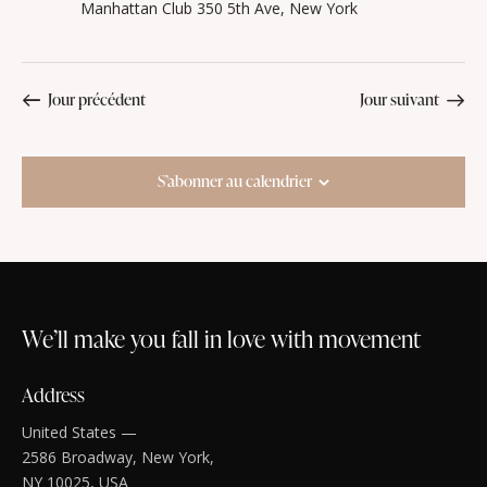
Manhattan Club
350 5th Ave, New York
Jour précédent
Jour suivant
S’abonner au calendrier
We’ll make you fall in love with movement
Address
United States —
2586 Broadway, New York,
NY 10025, USA