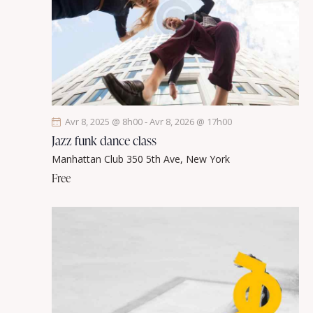
e
t
v
u
e
s
É
v
Avr 8, 2025 @ 8h00
-
Avr 8, 2026 @ 17h00
è
Jazz funk dance class
n
Manhattan Club
350 5th Ave, New York
e
Free
m
e
n
t
s